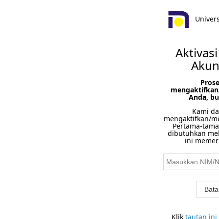
Univers
Aktivas
Akun
Prose
mengaktifkan
Anda, bu
Kami d
mengaktifkan/m
Pertama-tama,
dibutuhkan mela
ini memer
Bata
Klik
tautan in